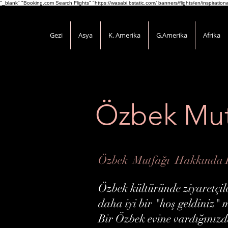
"_blank" "Booking.com Search Flights" "https://wasabi.bstatic.com/ banners/flights/en/inspirati
Gezi
Asya
K. Amerika
G.Amerika
Afrika
Özbek Mut
Özbek Mutfağı Hakkında B
Özbek kültüründe ziyaretçile
daha iyi bir "hoş geldiniz" 
Bir Özbek evine vardığınızda