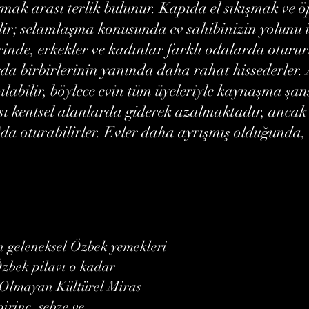
armak arası terlik bulunur. Kapıda el sıkışmak ve
lir; selamlaşma konusunda ev sahibinizin yolunu i
nde, erkekler ve kadınlar farklı odalarda otururl
arda birbirlerinin yanında daha rahat hissederler
apılabilir, böylece evin tüm üyeleriyle kaynaşma şan
 kentsel alanlarda giderek azalmaktadır, ancak 
n'da oturabilirler. Evler daha ayrışmış olduğunda,
n geleneksel Özbek yemekleri
 Özbek pilavı o kadar
 Olmayan Kültürel Miras
pirinç, sebze ve