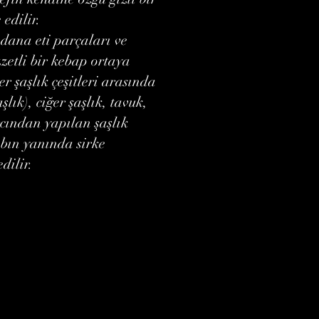
 edilir.
ş dana eti parçaları ve
zetli bir kebap ortaya
r şaşlık çeşitleri arasında
şlık), ciğer şaşlık, tavuk,
ırcından yapılan şaşlık
abın yanında sirke
dilir.