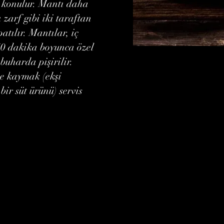
ç konulur. Mantı daha
 zarf gibi iki taraftan
atılır. Mantılar, iç
40 dakika boyunca özel
 buharda pişirilir.
e kaymak (ekşi
ir süt ürünü) servis