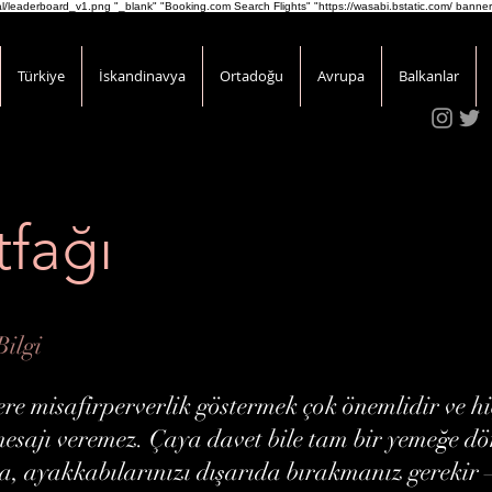
onal/leaderboard_v1.png
"_blank" "Booking.com Search Flights" "https://wasabi.bstatic.com/ banner
Türkiye
İskandinavya
Ortadoğu
Avrupa
Balkanlar
fağı
ilgi
re misafirperverlik göstermek çok önemlidir ve hiç
mesajı veremez. Çaya davet bile tam bir yemeğe dön
, ayakkabılarınızı dışarıda bırakmanız gerekir – g