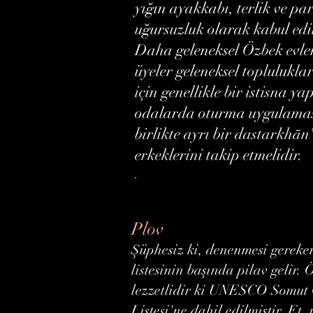
yığın ayakkabı, terlik ve p
uğursuzluk olarak kabul edi
Daha geleneksel Özbek evleri
üyeler geleneksel toplulukl
için genellikle bir istisna y
odalarda oturma uygulaması
birlikte ayrı bir dastarkhā
erkeklerini takip etmelidir.
.
Plov
Şüphesiz ki, denenmesi gereke
listesinin başında pilav gelir.
lezzetlidir ki UNESCO Somut
Listesi'ne dahil edilmiştir. Et, 