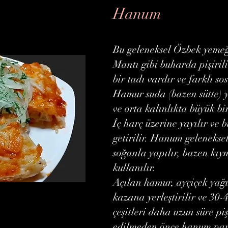
Hanum
Bu geleneksel Özbek yemeği
Mantı gibi buharda pişiril
bir tadı vardır ve farklı sos
Hamur suda (bazen sütte) y
ve orta kalınlıkta büyük bir
İç harç üzerine yayılır ve 
getirilir. Hanum gelenekse
soğanla yapılır, bazen kı
kullanılır.
Açılan hamur, ayçiçek yağı 
kazana yerleştirilir ve 30-4
çeşitleri daha uzun süre piş
edilmeden önce hanum parç