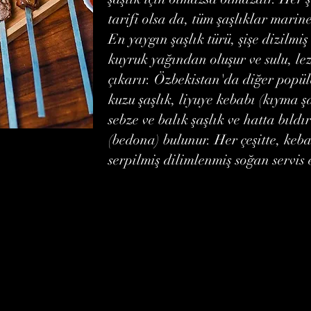
tarifi olsa da, tüm şaşlıklar marine
En yaygın şaşlık türü, şişe dizilmi
kuyruk yağından oluşur ve sulu, lez
çıkarır. Özbekistan'da diğer popüle
kuzu şaşlık, liyuye kebabı (kıyma şa
sebze ve balık şaşlık ve hatta bıld
(bedona) bulunur. Her çeşitte, keb
serpilmiş dilimlenmiş soğan servis e