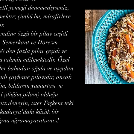
etli yemeği denemediyseniz,
ektir; çünkü bu, misafirlere
ir.
endine özgü bir pilav çeşidi
vı Semerkant ve Horezm
0'den fazla pilav çeşidi ve
ğu tahmin edilmektedir. Özel
ler babadan oğula ve aşçıdan
şidi çayhane pilavıdır, ancak
üm, bıldırcın yumurtası ve
shi (düğün pilavı) olduğu
niz deneyin, ister Taşkent'teki
şkadarya'daki küçük bir
ığına uğramayacaksınız!