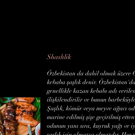
Shashlik
Özbekistan da dahil olmak üzere O
kebaba şaşlık denir. Özbekistan'da
genellikle kazan kebabı adı verile
ilişkilendirilir ve bunun barbeküyle 
Şaşlık, kömür veya meyve ağacı od
marine edilmiş şişe geçirilmiş etten 
odunun yanı sıra, kuyruk yağı ve iy
şaşlık için olmazsa olmazdır. Her ş