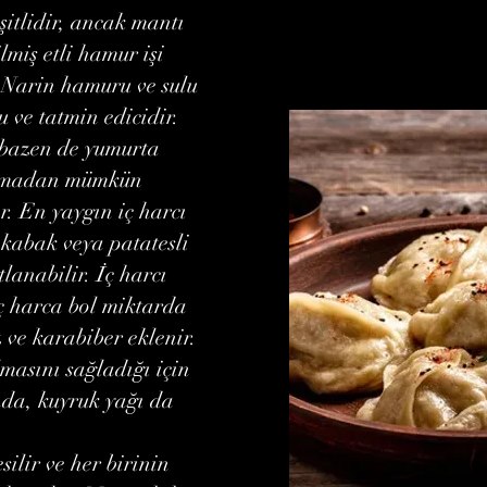
şitlidir, ancak mantı
lmiş etli hamur işi
. Narin hamuru ve sulu
 ve tatmin edicidir.
e bazen de yumurta
rılmadan mümkün
r. En yaygın iç harcı
 kabak veya patatesli
lanabilir. İç harcı
iç harca bol miktarda
 ve karabiber eklenir.
masını sağladığı için
nda, kuyruk yağı da
ilir ve her birinin