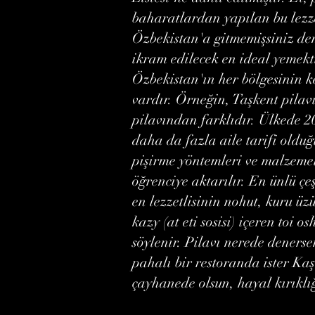
baharatlardan yapılan bu lezz
Özbekistan'a gitmemişsiniz dem
ikram edilecek en ideal yemekt
Özbekistan'ın her bölgesinin k
vardır. Örneğin, Taşkent pila
pilavından farklıdır. Ülkede 20
daha da fazla aile tarifi oldu
pişirme yöntemleri ve malzeme
öğrenciye aktarılır. En ünlü çe
en lezzetlisinin nohut, kuru üz
kazy (at eti sosisi) içeren toi o
söylenir. Pilavı nerede denerse
pahalı bir restoranda ister Ka
çayhanede olsun, hayal kırıkl