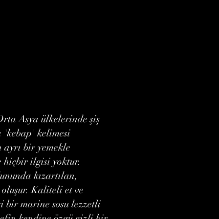
rta Asya ülkelerinde şiş
 'kebap' kelimesi
n ayrı bir yemekle
hiçbir ilgisi yoktur.
ununda kızartılan,
oluşur. Kaliteli et ve
i bir marine sosu lezzetli
efin kendine özgü gizli bir