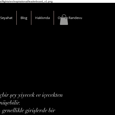
s/flights/en/inspirational/leaderboard_v1.png
Seyahat
Blog
Hakkında
Online Randevu
bir şey yiyecek ve içecekten
üşebilir.
enellikle girişlerde bir