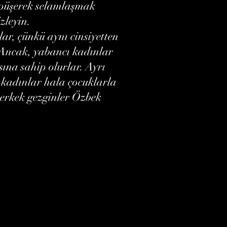
 öpüşerek selamlaşmak
zleyin.
ar, çünkü aynı cinsiyetten
. Ancak, yabancı kadınlar
sına sahip olurlar. Ayrı
kadınlar hala çocuklarla
 erkek gezginler Özbek