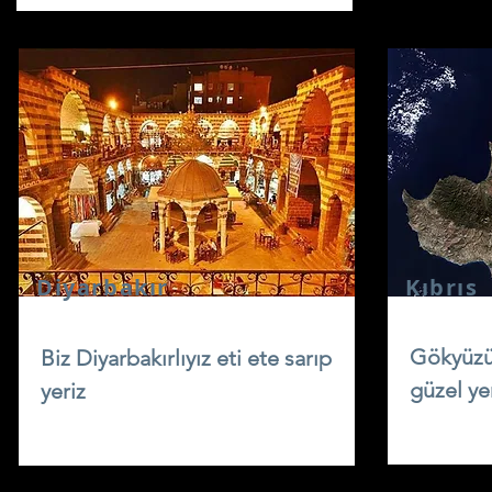
Diyarbakır
Kıbrıs
Gökyüzü
Biz Diyarbakırlıyız eti ete sarıp
güzel ye
yeriz