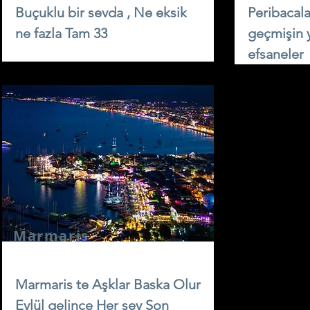
Buçuklu bir sevda , Ne eksik
Peribacala
ne fazla Tam 33
geçmişin 
efsaneler
Marmaris
Marmaris te Aşklar Baska Olur
Eylül gelince Her şey Son