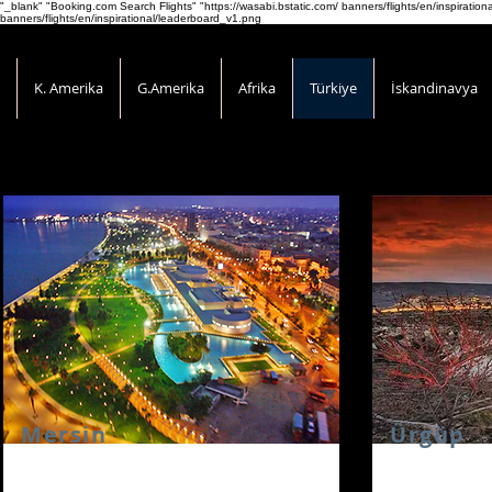
"_blank" "Booking.com Search Flights" "https://wasabi.bstatic.com/ banners/flights/en/inspirati
banners/flights/en/inspirational/leaderboard_v1.png
K. Amerika
G.Amerika
Afrika
Türkiye
İskandinavya
Mersin
Ürgüp