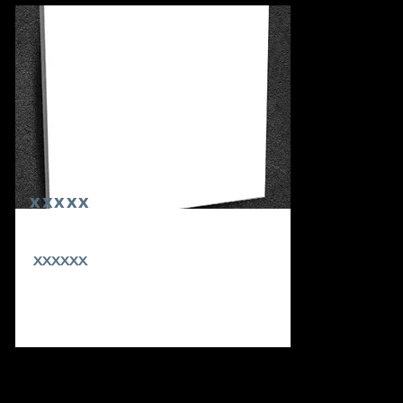
xxxxx
xxxxxx