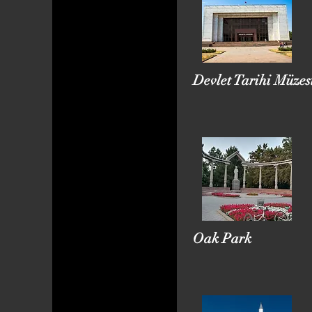
Devlet Tarihi Müzes
Oak Park