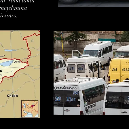
dır.Yada takai
oo meydanına
irsiniz.