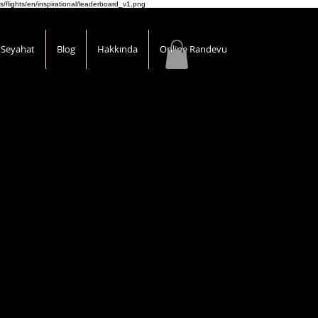
s/flights/en/inspirational/leaderboard_v1.png
Seyahat
Blog
Hakkında
Online Randevu