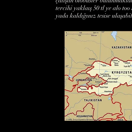
çalışan otobüsler bulunmakta
tercihi yaklaış 50 tl ye alo t
yada kaldığınız tesise ulaşabil