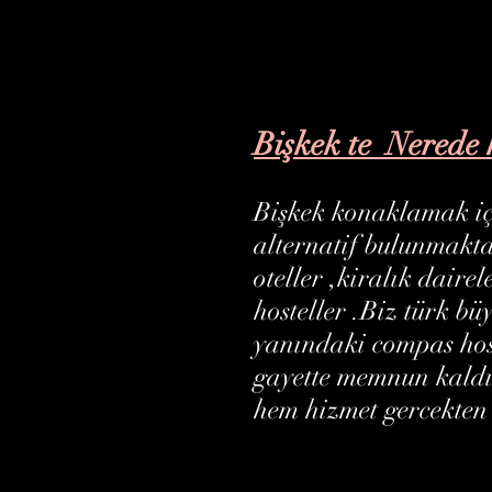
Bişkek te Nerede 
Bişkek konaklamak iç
alternatif bulunmakt
oteller ,kiralık dairel
hosteller
.Biz türk büy
yanındaki compas hos
gayette memnun kaldı
hem hizmet gercekten 