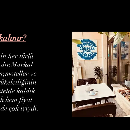
kalınır?
in her türlü
adır.Markal
er,moteller ve
ükelçiliğinin
telde kaldık
k hem fiyat
de çok iyiydi.