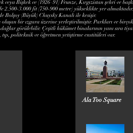
k veya Bişkek ve (1926–91) Frunze, Kırgızistan şehri ve başk
e 2.500-3.000 fit (750-900 metre) yükseklikte yer almaktadı
de Bolşoy (Büyük) Chuysky Kanalı ile kesişir.
 oluşan bir ızgara üzerine yerleştirilmiştir. Parkları ve birç
dağlar görülebilir. Çeşitli hükümet binalarının yanı sıra tiy
 tıp, politeknik ve öğretmen yetiştirme enstitüleri var.
Ala Too Square