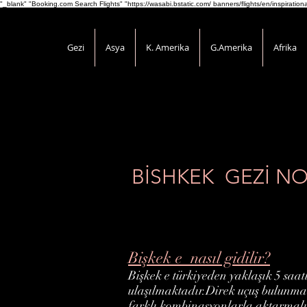
"_blank" "Booking.com Search Flights" "https://wasabi.bstatic.com/ banners/flights/en/inspirati
Gezi
Asya
K. Amerika
G.Amerika
Afrika
BİSHKEK GEZİ NO
Bişkek e nasıl gidilir?
Bişkek e türkiyeden yaklaşık 5 saat
ulaşılmaktadır.Direk uçuş bulunmak
farklı kombinasyonlarla aktarmalı