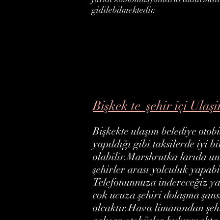
gidilebilmektedir.
Bişkek te şehir içi Ulaş
Bişkekte ulaşım belediye otobü
yapıldığı gibi taksilerde iyi b
olabilir.Marshrutka larıda 
şehirler arası yolculuk yapabi
Telefonunnuza indereceğiz yan
cok ucuza şehiri dolaşma şans
olcaktır.Hava limanından şeh