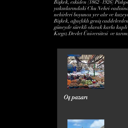
Bişkek, eskiden (1862–1926) Pishpe
yakınlarındaki Chu Nehri vadisind
nehirleri boyunca yer alır ve kuzey
Bişkek, ağaçlıklı geniş caddelerden
güneyde sürekli olarak karla kaplı 
Kırgız Devlet Üniversitesi ve tarım,
Oş pazarı