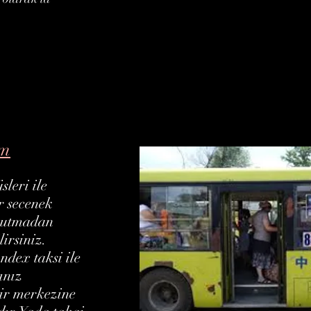
im
sleri ile
ir secenek
unutmadan
lirsiniz.
dex taksi ile
ınız
ir merkezine