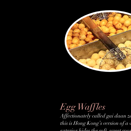
Egg Waffles
Affectionately called gai daan z
this is Hong Kong’s version of a 
exterior hides the soft, sweet sp