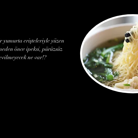
ir yumurta erişteleriyle yüzen
lmeden önce ipeksi, pürüzsüz
Sevilmeyecek ne var!?