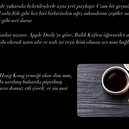
e yukarıda belirtilenlerle aynı yeri paylaşır. Uzun bir geçm
orlu Jöle gibi her biri birbirinden ağız sulandıran çeşitler
 gibi sert durur.
 kadar uzanır. Apple Daily'ye göre, Balık Köftesi öğrenciler
oplu olarak satın alır ve tadı iyi veya kötü olması acı sosa bağl
ir Hong Kong yemeği olan dim sum,
la sarılmış buharda pişirilmiş
zgara domuz etli çörek) ve siu mai