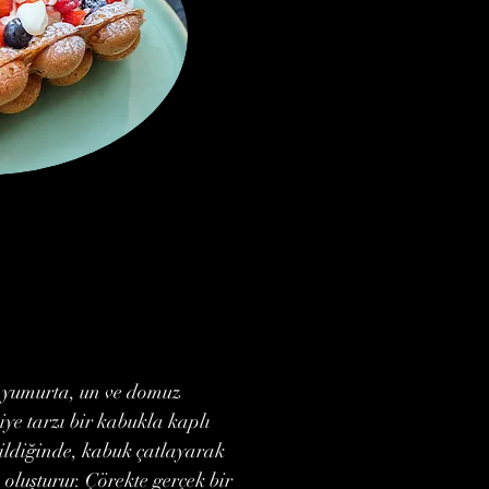
r, yumurta, un ve domuz
ye tarzı bir kabukla kaplı
irildiğinde, kabuk çatlayarak
oluşturur. Çörekte gerçek bir