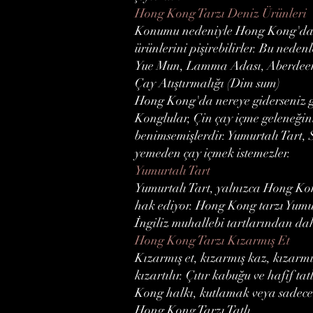
Hong Kong Tarzı Deniz Ürünleri
Konumu nedeniyle Hong Kong'da de
ürünlerini pişirebilirler. Bu ned
Yue Mun, Lamma Adası, Aberdeen Ta
Çay Atıştırmalığı (Dim sum)
Hong Kong'da nereye giderseniz gi
Konglular, Çin çay içme geleneğin
benimsemişlerdir. Yumurtalı Tart,
yemeden çay içmek istemezler.
Yumurtalı Tart
Yumurtalı Tart, yalnızca Hong Kong
hak ediyor. Hong Kong tarzı Yumurta
İngiliz muhallebi tartlarından dah
Hong Kong Tarzı Kızarmış Et
Kızarmış et, kızarmış kaz, kızarmış
kızartılır. Çıtır kabuğu ve hafif ta
Kong halkı, kutlamak veya sadece s
Hong Kong Tarzı Tatlı