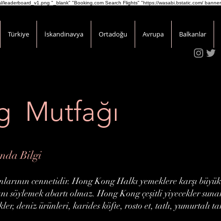
onal/leaderboard_v1.png
"_blank" "Booking.com Search Flights" "https://wasabi.bstatic.com/ banner
Türkiye
İskandinavya
Ortadoğu
Avrupa
Balkanlar
g Mutfağı
da Bilgi
larının cennetidir. Hong Kong Halkı yemeklere karşı büyük 
nı söylemek abartı olmaz. Hong Kong çeşitli yiyecekler sunar
ler, deniz ürünleri, karides köfte, rosto et, tatlı, yumurtalı 