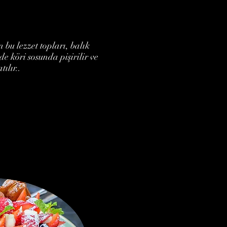
 bu lezzet topları, balık
e köri sosunda pişirilir ve
ılır..