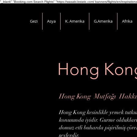
"_blank" "Booking.com Search Flights" "https://wasabi.bstatic.com/ banners/flights/en/inspirati
Gezi
Asya
K. Amerika
G.Amerika
Afrika
Hong Kon
Hong Kong Mutfağı Hakkın
Hong Kong kesinlikle yemek tutkun
konusunda iyidir. Gurme oldukları
domuz etli buharda pişirilmiş çörek
şeylerdir.