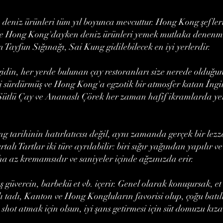
niz ürünleri tüm yıl boyunca mevcuttur. Hong Kong şefleri
enle Hong Kong'dayken deniz ürünleri yemek mutlaka denenme
yfun Sığınağı, Sai Kung gidilebilecek en iyi yerlerdir.
din, her yerde bulunan çay restoranları size nerede olduğu
i sürdürmüş ve Hong Kong'a egzotik bir atmosfer katan İngil
 Sütlü Çay ve Ananaslı Çörek her zaman hafif ikramlarda ye
 tarihinin hatırlatıcısı değil, aynı zamanda gerçek bir lezze
lı Tartlar iki türe ayrılabilir: biri sığır yağından yapılır 
a az kremamsıdır ve saniyeler içinde ağzınızda erir.
 güvercin, barbekü et vb. içerir. Genel olarak konuşursak, et
tlı tadı, Kanton ve Hong Kongluların favorisi olup, çoğu batılı
hot atmak için olsun, iyi şans getirmesi için süt domuzu kızar