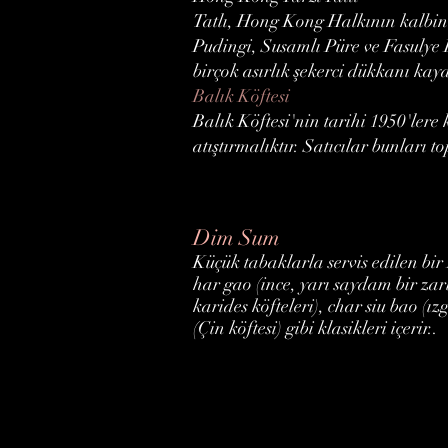
Tatlı, Hong Kong Halkının kalbind
Pudingi, Susamlı Püre ve Fasulye L
birçok asırlık şekerci dükkanı kaya
Balık Köftesi
Balık Köftesi'nin tarihi 1950'lere
atıştırmalıktır. Satıcılar bunları t
Dim Sum
Küçük tabaklarla servis edilen b
har gao (ince, yarı saydam bir zar
karides köfteleri), char siu bao (ı
(Çin köftesi) gibi klasikleri içerir..