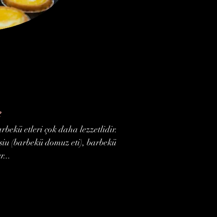
e
rbekü etleri çok daha lezzetlidir.
siu (barbekü domuz eti), barbekü
r...