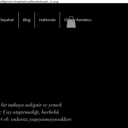
s/flights/en/inspirational/leaderboard_v1.png
Seyahat
Blog
Hakkında
Online Randevu
bir tutkuya sahiptir ve yemek
. Çay atıştırmalığı, barbekü
tart vb. onlarsız yaşayamayacakları