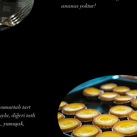
ananas yoktur!
yumurtalı tart
yla, diğeri tatlı
n, yumuşak,