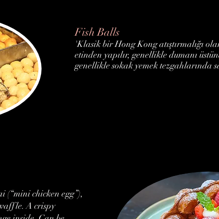
Fish Balls
'Klasik bir Hong Kong atıştırmalığı olan
etinden yapılır, genellikle dumanı üstünd
genellikle sokak yemek tezgahlarında sat
ai (“mini chicken egg”),
waffle. A crispy
onge inside. Can be