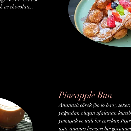
h as chocolate..
Pineapple Bun
Ananaslı çörek (bo lo bao), şeke
yağından oluşan ufalanan kurabi
yumuşak ve tatlı bir çörektir. Piş
üstte ananas benzeri bir görünüm 