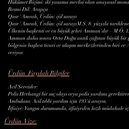
Hükümet Biçimi: iki yasama meclisi olan anayasal monarş
Resmi Dil: Arapça
Qasr ʿAmrah, Ürdün: çöl sarayı
Qasr ʿAmrah, Ürdün: çöl sarayıM.S. 8. yüzyıla tarihle
Ülkenin başkenti ve en büyük şehri Amman'dır—M.Ö. 13.
Amman daha sonra Orta Doğu antik çağının büyük bir şe
bölgenin başlıca ticari ve ulaşım merkezlerinden biri ve
veriyor.
Ürdün Faydalı Bilgiler
Acil Servisler:
Polis Herhangi bir suç olayı veya polis yardımı gerektir
Ambulans: Acil tıbbi yardım için 193'ü arayın.
İtfaiye: Yangın durumunda, itfaiyeden hızlı müdahale iç
Ürdün Vize: