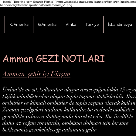
"_blank" "Booking.com Search Flights" "https://wasabi.bstatic.com/ banners/flights/en/inspirati
banners/flights/en/inspirational/leaderboard_v1.png
K. Amerika
G.Amerika
Afrika
Türkiye
İskandinavya
Amman GEZİ NOTLARI
Amman şehir içi Ulaşim
Ürdün'de en sık kullanılan ulaşım aracı çoğunlukla 15 vey
kişilik minibüslerden oluşan toplu taşıma otobüsleridir. Baz
otobüsler ve klimalı otobüsler de toplu taşıma olarak kullanı
Zaman çizelgeleri nadiren kullanılır, bu nedenle otobüsler
genellikle yalnızca dolduğunda hareket eder. Bu, özellikle
daha az yoğun rotalarda, otobüsün dolması için bir süre
beklemeniz gerekebileceği anlamına gelir