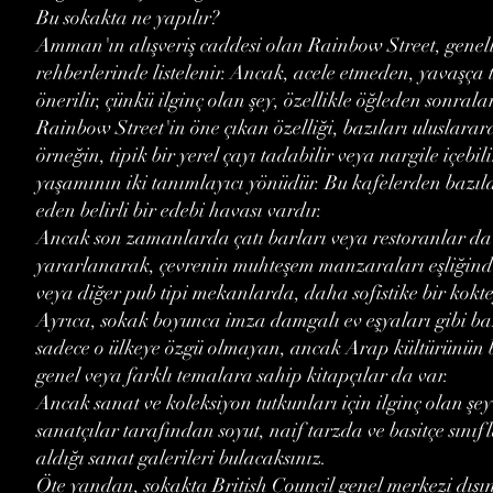
Bu sokakta ne yapılır?
Amman'ın alışveriş caddesi olan Rainbow Street, genelli
rehberlerinde listelenir. Ancak, acele etmeden, yavaşça 
önerilir, çünkü ilginç olan şey, özellikle öğleden sonrala
Rainbow Street'in öne çıkan özelliği, bazıları uluslarara
örneğin, tipik bir yerel çayı tadabilir veya nargile içeb
yaşamının iki tanımlayıcı yönüdür. Bu kafelerden bazıla
eden belirli bir edebi havası vardır.
Ancak son zamanlarda çatı barları veya restoranlar da
yararlanarak, çevrenin muhteşem manzaraları eşliğind
veya diğer pub tipi mekanlarda, daha sofistike bir kokteyl
Ayrıca, sokak boyunca imza damgalı ev eşyaları gibi baz
sadece o ülkeye özgü olmayan, ancak Arap kültürünün bi
genel veya farklı temalara sahip kitapçılar da var.
Ancak sanat ve koleksiyon tutkunları için ilginç olan şey
sanatçılar tarafından soyut, naif tarzda ve basitçe sını
aldığı sanat galerileri bulacaksınız.
Öte yandan, sokakta British Council genel merkezi dış