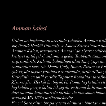
Amman kalesi
Ürdün'ün başkentinin üzerinde yükselen Amman Kales
sur, ikonik Herkül Tapınağı ve Emevi Sarayı'ndan olu
Amman Kalesi, tartışmasız Amman'da ziyaret edilebil
kraliyet antik şehri anlamına gelen ‘Rabbath Ammon’
yaşayanlardı. Kalenin bulunduğu alan Tunç Çağı'na k
zamandan beri, site Demir Çağı, Roma, Bizans ve Emev
çok sayıda inşaat yapılması sonucunda, orijinal Tun
Kalesi'nin en ünlü yeridir. Tapınak Romalılar tarafın
Ziyaretçiler, Herkül'ün büyük bir Roma heykelinin eli
heykelden geriye kalan tek şeydir ve Roma kahramanı
dört sütunun kalıntılarıyla birlikte iki tam sütun bulu
yaklaşık MS 160'a tarihlemektedir.
Emevi Sarayı'nın bir parçasını oluşturan binalar Amm