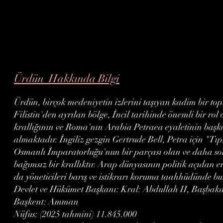
Ürdün Hakkında Bilgi
Ürdün, birçok medeniyetin izlerini taşıyan kadim bir top
Filistin'den ayrılan bölge, İncil tarihinde önemli bir ro
krallığının ve Roma'nın Arabia Petraea eyaletinin başkent
almaktadır. İngiliz gezgin Gertrude Bell, Petra için "Tıp
Osmanlı İmparatorluğu'nun bir parçası olan ve daha son
bağımsız bir krallıktır. Arap dünyasının politik açıdan en
da yöneticileri barış ve istikrarı koruma taahhüdünde b
Devlet ve Hükümet Başkanı: Kral: Abdullah II, Başbak
Başkent: Amman
Nüfus: (2025 tahmini) 11.845.000