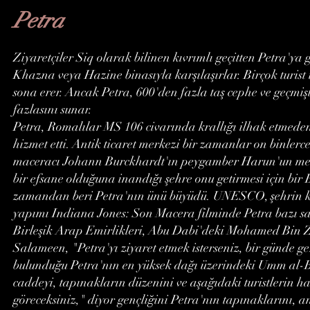
Petra
Ziyaretçiler Siq olarak bilinen kıvrımlı geçitten Petra'y
Khazna veya Hazine binasıyla karşılaşırlar. Birçok turist
sona erer. Ancak Petra, 600'den fazla taş cephe ve geçmişt
fazlasını sunar.
Petra, Romalılar MS 106 civarında krallığı ilhak etmeden
hizmet etti. Antik ticaret merkezi bir zamanlar on binlerc
maceracı Johann Burckhardt'ın peygamber Harun'un meza
bir efsane olduğuna inandığı şehre onu getirmesi için bir 
zamandan beri Petra'nın ünü büyüdü. UNESCO, şehrin kalı
yapımı Indiana Jones: Son Macera filminde Petra bazı sa
Birleşik Arap Emirlikleri, Abu Dabi'deki Mohamed Bin Za
Salameen, "Petra'yı ziyaret etmek isterseniz, bir günde g
bulunduğu Petra'nın en yüksek dağı üzerindeki Umm al-Bi
caddeyi, tapınakların düzenini ve aşağıdaki turistlerin har
göreceksiniz," diyor gençliğini Petra'nın tapınaklarını, an