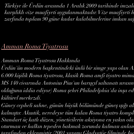
Türkiye ile Ürdün arasında 1 Aralık 2009 tarihinde imzal
karşılıklı vize muafiyeti uygulanmaktadır. Vize muafiyeti h
zarfında toplam 90 güne kadar kalabilmelerine imkan sa
Amman Roma Tiyatrosu
Amman Roma Tiyatrosu Hakkında
Ürdün'ün modern başkentindeki ünlü bir simge yapı olan 
6.000 kişilik Roma tiyatrosu, klasik Roma amfi tiyatro mima
MS 140 civarında Antonius Pius'un barışçıl saltanatı sırası
olduğunu iddia ediyor) Roma şehri Philadelphia'da inşa e
kültürel merkezdi.
Güney cepheli sahne, günün büyük bölümünde güneş ışığı ala
kalmıştır. Akustik, neredeyse tüm kalan Roma tiyatro komp
Standart üç katlı düzen, yöneticilerin aksiyona en yakın olan 
oturması ve halkın tepeden bakmak zorunda kalması anla
tarafından eklenmiştir (2001 yapımı Gladyatör filminde Jo