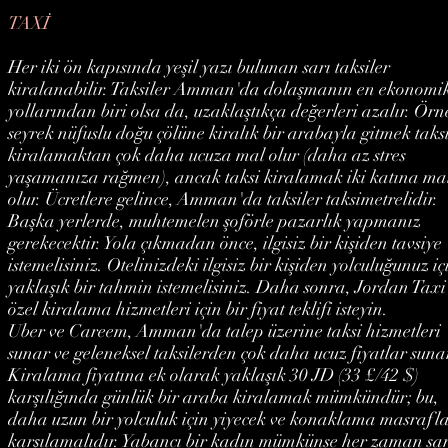
TAXİ
Her iki ön kapısında yeşil yazı bulunan sarı taksiler
kiralanabilir. Taksiler Amman'da dolaşmanın en ekonomi
yollarından biri olsa da, uzaklaştıkça değerleri azalır. Örn
seyrek nüfuslu doğu çölüne kiralık bir arabayla gitmek taks
kiralamaktan çok daha ucuza mal olur (daha az stres
yaşamanıza rağmen), ancak taksi kiralamak iki katına ma
olur. Ücretlere gelince, Amman'da taksiler taksimetrelidir.
Başka yerlerde, muhtemelen şoförle pazarlık yapmanız
gerekecektir. Yola çıkmadan önce, ilgisiz bir kişiden tavsiye
istemelisiniz. Otelinizdeki ilgisiz bir kişiden yolculuğunuz iç
yaklaşık bir tahmin istemelisiniz. Daha sonra, Jordan Tax
özel kiralama hizmetleri için bir fiyat teklifi isteyin.
Uber ve Careem, Amman'da talep üzerine taksi hizmetleri
sunar ve geleneksel taksilerden çok daha ucuz fiyatlar suna
Kiralama fiyatına ek olarak yaklaşık 30 JD (33 £/42 $)
karşılığında günlük bir araba kiralamak mümkündür; bu,
daha uzun bir yolculuk için yiyecek ve konaklama masrafla
karşılamalıdır. Yabancı bir kadın mümkünse her zaman sar