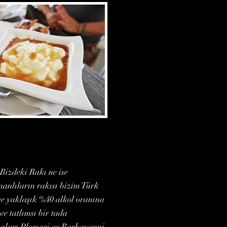
Bizdeki Rakı ne ise
anlıların rakısı bizim Türk
ve yaklaşık %40 alkol oranına
e tatlımsı bir tada
rkaları Plomari ve Barbayanni