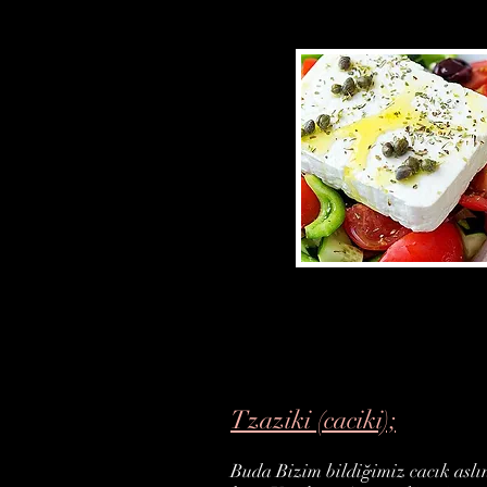
Tzaziki (caciki);
Buda Bizim bildiğimiz cacık asl