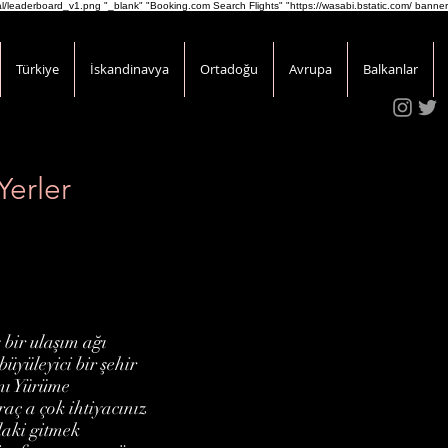
onal/leaderboard_v1.png
"_blank" "Booking.com Search Flights" "https://wasabi.bstatic.com/ banner
Türkiye
İskandinavya
Ortadoğu
Avrupa
Balkanlar
Yerler
 bir ulaşım ağı
üyüleyici bir şehir
amı Yürüme
aç a çok ihtiyacınız
laki gitmek