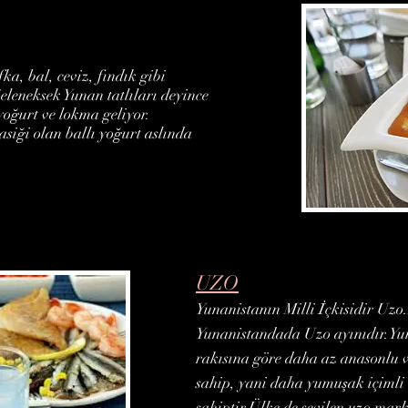
ka, bal, ceviz, fındık gibi
eleneksek Yunan tatlıları deyince
oğurt ve lokma geliyor.
asiği olan ballı yoğurt aslında
UZO
Yunanistanın Milli İçkisidir Uzo.
Yunanistandada Uzo ayınıdır.Yun
rakısına göre daha az anasonlu 
sahip, yani daha yumuşak içimli v
sahiptir.Ülke de sevilen uzo ma