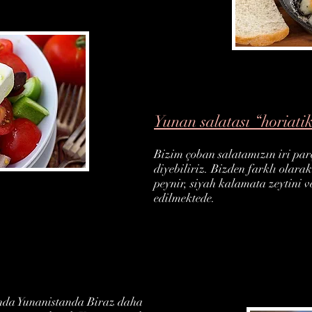
Yunan salatası “horiatik
Bizim çoban salatamızın iri pa
diyebiliriz. Bizden farklı olara
peynir, siyah kalamata zeytini ve
edilmektede.
ında Yunanistanda Biraz daha