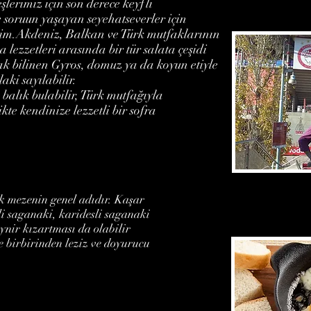
lerimiz için son derece keyfli
e soruun yaşayan seyehatseverler için
irim.Akdeniz, Balkan ve Türk mutfaklarının
 lezzetleri arasında bir tür salata çeşidi
k bilinen Gyros, domuz ya da koyun etiyle
laki sayılabilir.
balık bulabilir, Türk mutfağıyla
kte kendinize lezzetli bir sofra
k mezenin genel adıdır. Kaşar
li saganaki, karidesli saganaki
eynir kızartması da olabilir
e birbirinden leziz ve doyurucu