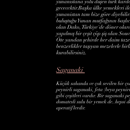
yunanistana yolu düşen türk kardeş
gececektir.Başka ülke yemekleri il
yunanistan tam bize göre diyebil
buluştuğu Yunan mutfağının başlıca
olan Dako, Türkiye'de döner olara
yapılmış bir çeşit çöp şiş olan Souv
Öte yandan şehirde her daim taze 
benzerlikler taşıyan mezelerle birli
kurabilirsiniz.
Saganaki
Küçük sahanda ve çok sevilen bir ço
peynirli saganaki, feta (beya peynir
gibi çeşitleri vardır. Bir saganaki p
domatesli sulu bir yemek de..hepsi d
aperatiflerdir.