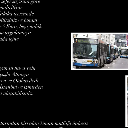
 sefer sayısına göre
endiriliyor.
dakika içerisinde
bilirsiniz ve bunun
er 4 Euro, beş günlük
z bu uygulamaya
uda içine
 yunan hava yolu
uçuşla Atinaya
n ve Otobüs ilede
 İstanbul ve izmirden
 ulaşabilirsniz.
larından biri olan Yunan mutfağı üphesiz