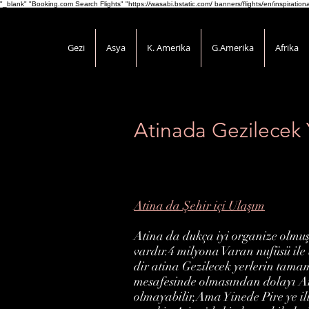
"_blank" "Booking.com Search Flights" "https://wasabi.bstatic.com/ banners/flights/en/inspirati
Gezi
Asya
K. Amerika
G.Amerika
Afrika
Atinada Gezilecek 
Atina da Şehir içi Ulaşım
Atina da dukça iyi organize olmuş
vardır.4 milyona Varan nufüsü ile b
dir atina Gezilecek yerlerin tam
mesafesinde olmasından dolayı Ar
olmayabilir,Ama Yinede Pire ye il