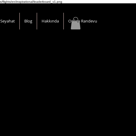
s/flights/en/inspirational/leaderboard_v1.png
Seyahat
Blog
Hakkında
Online Randevu