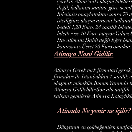
gerekir. Atina'daki ulaşım biletleri
değil, kullanım saatine göre ücretl
Biletinizi onaylattıktan sonra 70 
istediğiniz ulaşım aracını kullana
bedeli 1,20 Euro. 24 saatlik biletl
biletler ise 10 Euro tutuyor.Yalnı
Havalimanı Dahil değil Eğer bun
katarsanız Ücret 20 Euro omakta.
Atinaya Nasıl Gidilir.
Atinaya Gerek türk firmalari gerek
firmaları ile İstanbuldan 1 saatlik 
ulaşmak mümkün.Bunun Yanında tre
Atinaya Gidilebilir.Son altenatifde
kalkan gemilerle Atinaya Kolaylıkla
Atinada Ne yenir ne içilir?
Dünyanın en çokbeğenilen mutfak