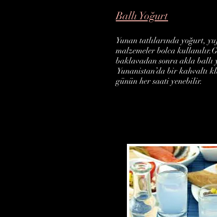
Ballı Yoğurt
Yunan tatlılarında yoğurt, yuf
malzemeler bolca kullanılır.G
baklavadan sonra akla ballı y
Yunanistan’da bir kahvaltı kl
günün her saati yenebilir.