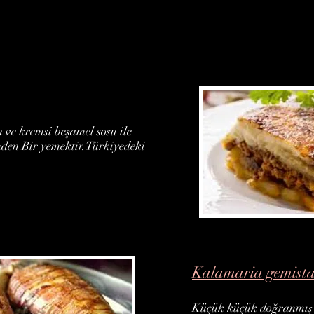
an ve kremsi beşamel sosu ile
nden Bir yemektir.Türkiyedeki
Kalamaria gemist
Küçük küçük doğranmış so