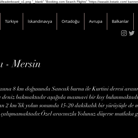
onal/leaderboard_v1.png
"_blank" "Booking.com Search Flights" "https://wasabi.bstatic.com/ banner
Türkiye
İskandinavya
Ortadoğu
Avrupa
Balkanlar
ı - Mersin
asına 8 km doğusunda Sancak burnu ile Kurtini deresi arası
ı deniz bakmaktadır aşağıda masmavi bir koy bulunmaktadı
an 2 km’lik yolun sonunda 15-20 dakikalık bir yürüyüşle de 
 çalışmamaktadır.Özel aracınızla Yolunuz düşerse mutlaka g