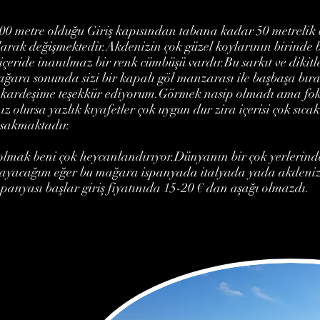
 metre olduğu Giriş kapısından tabana kadar 50 metrelik bi
olarak değişmektedir.Akdenizin çok güzel koylarının birinde
çeride inanılmaz bir renk cümbüşü vardır.Bu sarkıt ve dikit
ara sonunda sizi bir kapalı göl manzarası ile başbaşa bırak
 kardeşime teşekkür ediyorum.Görmek nasip olmadı ama fo
z olursa yazlık kıyafetler çok uygun dur zira içerisi çok sıca
sakmaktadır.
 olmak beni çok heycanlandırıyor.Dünyanın bir çok yerlerind
yacağım eğer bu mağara ispanyada italyada yada akdeniz ü
panyası başlar giriş fiyatınıda 15-20 € dan aşağı olmazdı.