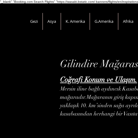
"_blank" "Booking.com Search Flights" "https://wasabi.bstatic.com/ banners/flights/en/inspirati
Gezi
Asya
K. Amerika
G.Amerika
Afrika
Gilindire Mağaras
Coğrafi Konum ve Ulaşım.
Mersin iline bağlı aydıncık Kasab
mağaradır.Mağaranın giriş kapıs
yaklaşık 10. km’sinden sağa ayrıl
kasabasından herhangi bir Vasıta