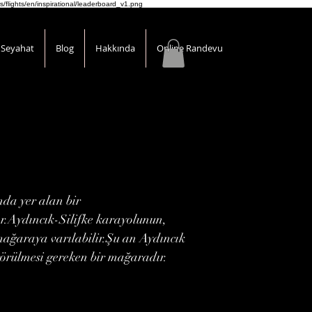
s/flights/en/inspirational/leaderboard_v1.png
Seyahat
Blog
Hakkında
Online Randevu
nda yer alan bir
r.Aydıncık-Silifke karayolunun,
mağaraya varılabilir.Şu an Aydıncık
örülmesi gereken bir mağaradır.