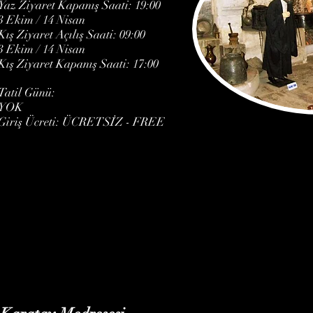
Yaz Ziyaret Kapanış Saati: 19:00
3 Ekim / 14 Nisan
Kış Ziyaret Açılış Saati: 09:00
3 Ekim / 14 Nisan
Kış Ziyaret Kapanış Saati: 17:00
Tatil Günü:
YOK
Giriş Ücreti: ÜCRETSİZ - FREE