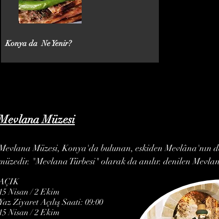
Konya da Ne Yenir?
Mevlana Müzesi
Mevlana Müzesi, Konya'da bulunan, eskiden Mevlâna'nın der
müzedir. "Mevlana Türbesi" olarak da anılır. denilen Mevlana'
AÇIK
15 Nisan / 2 Ekim
Yaz Ziyaret Açılış Saati: 09:00
15 Nisan / 2 Ekim