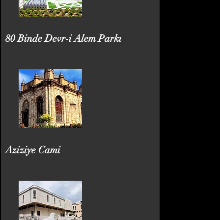
80 Binde Devr-i Alem Parkı
Aziziye Cami