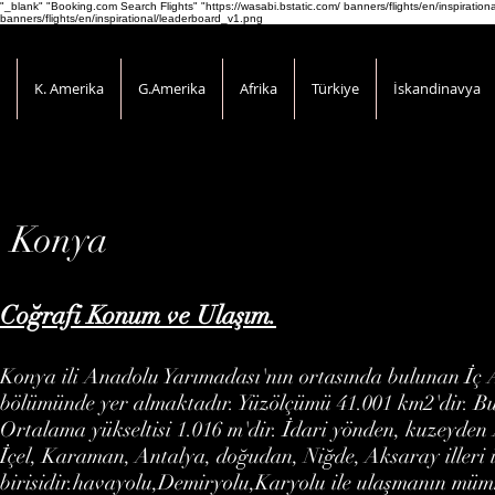
"_blank" "Booking.com Search Flights" "https://wasabi.bstatic.com/ banners/flights/en/inspirati
banners/flights/en/inspirational/leaderboard_v1.png
K. Amerika
G.Amerika
Afrika
Türkiye
İskandinavya
Konya
Coğrafi Konum ve Ulaşım.
Konya ili Anadolu Yarımadası'nın ortasında bulunan İç 
bölümünde yer almaktadır. Yüzölçümü 41.001 km2'dir. Bu 
Ortalama yükseltisi 1.016 m'dir. İdari yönden, kuzeyden
İçel, Karaman, Antalya, doğudan, Niğde, Aksaray illeri i
birisidir.havayolu,Demiryolu,Karyolu ile ulaşmanın mü