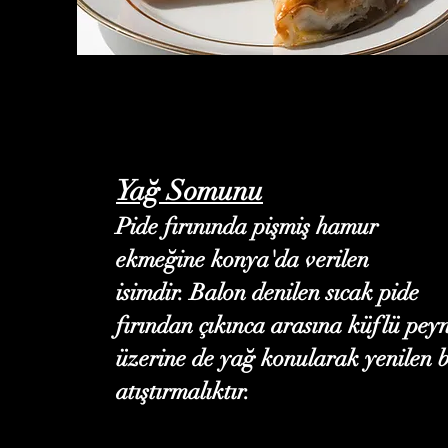
Yağ Somunu
Pide fırınında pişmiş hamur
ekmeğine konya'da verilen
isimdir. Balon denilen sıcak pide
fırından çıkınca arasına küflü peyn
üzerine de yağ konularak yenilen b
atıştırmalıktır.