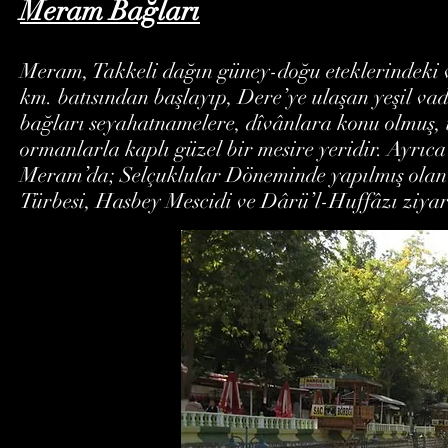
Meram Bağları
Meram, Takkeli dağın güney-doğu eteklerindeki 
km. batısından başlayıp, Dere’ye ulaşan yeşil va
bağları seyahatnamelere, dîvânlara konu olmuş, 
ormanlarla kaplı güzel bir mesire yeridir. Ayrıc
Meram’da; Selçuklular Döneminde yapılmış ol
Türbesi, Hasbey Mescidi ve Dârü’l-Huffâzı ziyare