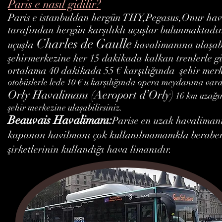
Paris e nasıl gidilir?
Paris e istanbuldan hergün THY,Pegasus,Onur hav
tarafından hergün karşılıklı uçuşlar bulunmaktadır
Charles de Gaulle
uçuşla
havalimanına ulaşab
şehirmerkezine her 15 dakikada kalkan trenlerle gid
ortalama 40 dakikada 55 € karşılığında şehir merke
otobüslerle lede 10 € u karşılığında opera meydanına varab
Orly Havalimanı (Aeroport d’Orly)
16 km uzağın
şehir merkezine ulaşabilirsiniz.
Beauvais Havalimanı:
Parise en uzak havalimanı
kapanan havilmanı çok kullanılmamamkla beraber
şirketlerinin kullandığı hava limanıdır.