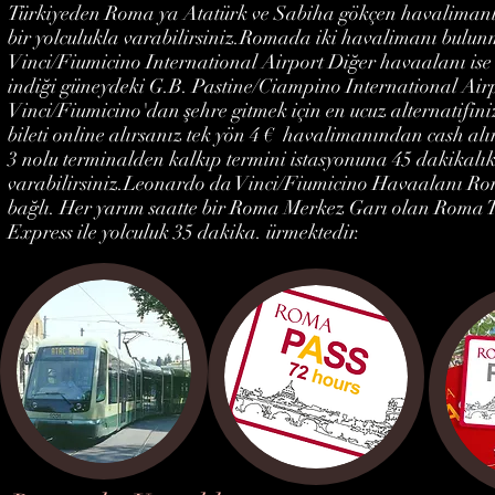
Türkiyeden Roma ya Atatürk ve Sabiha gökçen havalimanla
bir yolculukla varabilirsiniz.Romada iki havalimanı bulu
Vinci/Fiumicino International Airport Diğer havaalanı ise 
indiği güneydeki G.B. Pastine/Ciampino International Air
Vinci/Fiumicino'dan şehre gitmek için en ucuz alternatifin
bileti online alırsanız tek yön 4 € havalimanından cash alı
3 nolu terminalden kalkıp termini istasyonuna 45 dakikalık
varabilirsiniz.Leonardo da Vinci/Fiumicino Havaalanı Roma
bağlı. Her yarım saatte bir Roma Merkez Garı olan Roma 
Express ile yolculuk 35 dakika. ürmektedir.