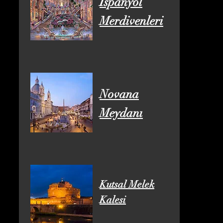
İspanyol
Merdivenleri
Novana
Meydanı
Kutsal Melek
Kalesi