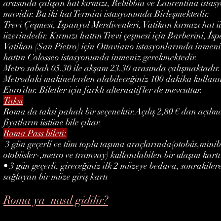
arasında çalışan hat kırmızı, Rebibbia ve Laurentina istas
mavidir. Bu iki hat Termini istasyonunda Birleşmektedir.
Trevi Çeşmesi, İspanyol Merdivenleri, Vatikan kırmızı hat
üzerindedir. Kırmızı hattın Trevi çeşmesi için Barberini, İ
Vatikan (San Pietro) için Ottaviano istasyonlarında inmen
hattın Colosseo istasyonunda inmeniz gerekmektedir.
Metro sabah 05.30 ile akşam 23.30 arasında çalışmaktadır.
Metrodaki makinelerden alabileceğiniz 100 dakika kullanımı
Euro’dur. Biletler için farklı alternatifler de mevcuttur.
Taksi
Roma da taksi pahalı bir seçenektir.Açılış 2,80 € dan açılm
fiyatların üstüne bile çıkar.
Roma Pass bileti:
3 gün geçerli ve tüm toplu taşıma araçlarında(otobüs,minib
otobüsler-,metro ve tramvay) kullanılabilen bir ulaşım kartı
• 3 gün geçerli, gireceğiniz ilk 2 müzeye bedava, sonrakilere
sağlayan bir müze giriş kartı
Roma ya nasıl gidilir?