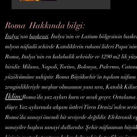
Roma Hakkında bilgi:
İtalya
'nın
başkenti
. İtalya'nin ve Latium bölgesinin baske
mlyon nüfuslü sehirde Katoliklerin ruhani lideri Papa'ni
Roma, Italya'nin en kalabalik sehridir ve 1290 m2 lik yü
biridir.
Milano
,
Napoli
,
Torino
,
Bolonya
,
Palermo
,
Catan
yüzölcümüne sahiptir. Roma Büyüksehir'in toplam nüfusu 4
zenginlikleriyle meşhur olmasının yanı sıra, Katolik Kilise
İklim:
Roma’da yaz ayları kuru ve sıcak geçer. Ortalama 
düşer. Yaz aylarında akşam üstleri Tiren Denizi’nden seri
Roma’da sanayi önemli bir seviyede değildir. Elektronik e
sanayiler başlıca sanayi dallarıdır. Şehir nüfusunun büyük 