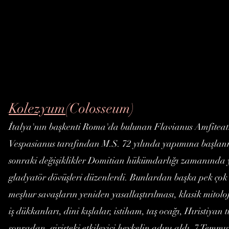
Kolezyum
(Colosseum)
İtalya'nın başkenti Roma'da bulunan Flavianus Amfiteatr
Vespasianus tarafından M.S. 72 yılında yapımına başlan
sonraki değişiklikler Domitian hükümdarlığı zamanında 
gladyatör dövüşleri düzenlerdi. Bunlardan başka pek çok hal
meşhur savaşların yeniden yasallaştırılması, klasik mit
iş dükkanları, dini kışlalar, istiham, taş ocağı, Hıristiyan 
sonradan, girişteki etkileyici heykelin adını aldı. 7 Tem