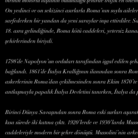
birinin motorlu taşıtının bulunduğu şehirde trafik en önem
On yedinci ve on sekizinci asırlarla Roma’nın soylu ailele
sarfederken bir yandan da yeni saraylar inşa ettirdiler. 
18. asra gelindiğinde, Roma kötü caddeleri, yetersiz kana
şehirlerinden biriydi.
1798’de Napolyon’un orduları tarafından işgal edilen şehi
bağlandı. 1861’de İtalya Krallığının ilanından sonra Rom
askerlerinin Roma’dan çekilmesinden sonra Ekim 1870’te 
antlaşmayla papalık İtalya Devletini tanırken, İtalya da
Birinci Dünya Savaşından sonra Roma eski surları aşarak
kısa sürede iki katına çıktı. 1920’lerde ve 1930’larda Muss
caddeleriyle modern bir şehre dönüştü. Mussolini’nin ark