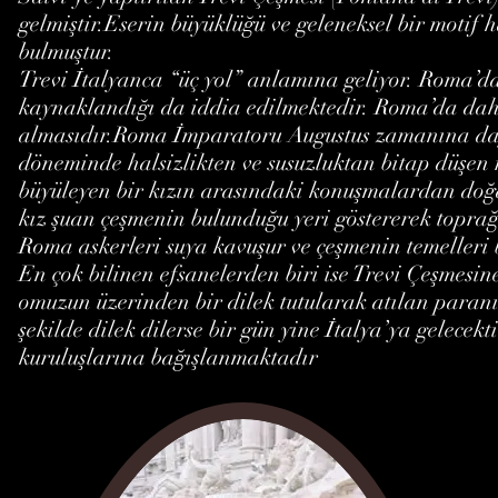
gelmiştir.Eserin büyüklüğü ve geleneksel bir motif 
bulmuştur.
Trevi İtalyanca “üç yol” anlamına geliyor. Roma’da
kaynaklandığı da iddia edilmektedir. Roma’da daha 
almasıdır.Roma İmparatoru Augustus zamanına day
döneminde halsizlikten ve susuzluktan bitap düşen 
büyüleyen bir kızın arasındaki konuşmalardan doğar
kız şuan çeşmenin bulunduğu yeri göstererek toprağ
Roma askerleri suya kavuşur ve çeşmenin temelleri b
En çok bilinen efsanelerden biri ise Trevi Çeşmesine
omuzun üzerinden bir dilek tutularak atılan paranın
şekilde dilek dilerse bir gün yine İtalya’ya gelec
kuruluşlarına bağışlanmaktadır