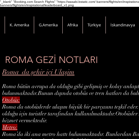
"_blank" "Booking.com Search Flights" "https://wasabi.bstatic.com/ banners/flights/en/inspirati
banners/flights/en/inspirational/leaderboard_v1.png
K. Amerika
G.Amerika
Afrika
Türkiye
İskandinavya
ROMA GEZİ NOTLARI
Roma da şehir içi Ulaşim
Roma bütün avrupa da olduğu gibi gelişmiş ve kolay anlaşıl
bulunmaktadır.Bunun dışında otobüs ve tren hatları da bu
Otobüs:
Roma da otobüslerde ulaşım büyük bir parçasını teşkil eder.
olduğu için turistler tarafından kullanılmaktadır.Otobüsler
hizmet vermektedir.
Metro:
Roma’da iki ana metro hattı bulunmaktadır. Bunlardan Bat