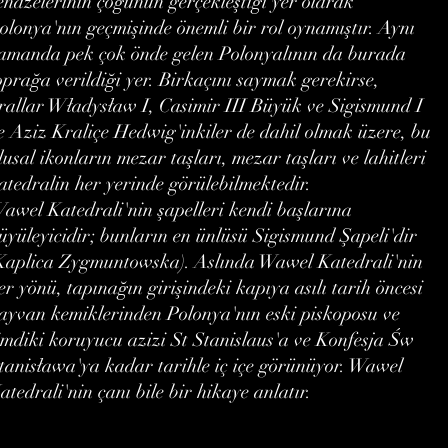
enazelerinin çoğunun gerçekleştiği yer olarak
olonya'nın geçmişinde önemli bir rol oynamıştır. Aynı
amanda pek çok önde gelen Polonyalının da burada
oprağa verildiği yer. Birkaçını saymak gerekirse,
rallar Władysław I, Casimir III Büyük ve Sigismund I
e Aziz Kraliçe Hedwig'inkiler de dahil olmak üzere, bu
lusal ikonların mezar taşları, mezar taşları ve lahitleri
atedralin her yerinde görülebilmektedir.
awel Katedrali'nin şapelleri kendi başlarına
üyüleyicidir; bunların en ünlüsü Sigismund Şapeli'dir
Kaplica Zygmuntowska). Aslında Wawel Katedrali'nin
er yönü, tapınağın girişindeki kapıya asılı tarih öncesi
ayvan kemiklerinden Polonya'nın eski piskoposu ve
imdiki koruyucu azizi St Stanislaus'a ve Konfesja Św
tanisława'ya kadar tarihle iç içe görünüyor. Wawel
atedrali'nin çanı bile bir hikaye anlatır.