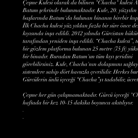
Çeşme Kulesi olarak da bilinen "Chacha" kulesi 
Batum şehrinde bulunmaktadır. Kule, 20. yüzyılın
başlarında Batum'da bulunan binanın birebir kop
İlk Chacha kulesi yüz yıldan fazla bir süre önce de
kıyısında inşa edildi. 2012 yılında Gürcistan hükü
tarafından yeniden inşa edildi. “Chacha kulesi”, 
bir gözlem platformu bulunan 25 metre (75 ft) yük
bir binadır. Buradan Batum'un tüm kıyı şeridini
görebilirsiniz. Kule, Chacha'nın dolaşımını sağla
sistemlere sahip dört havuzla çevrilidir. Herkes bu
Gürcülerin ünlü içeceği “Chacha”yı tadabilir, ücret
Çeşme her gün çalışmamaktadır. Gürcü içeceği "
haftada bir kez 10-15 dakika boyunca akıtılıyor.
.
.