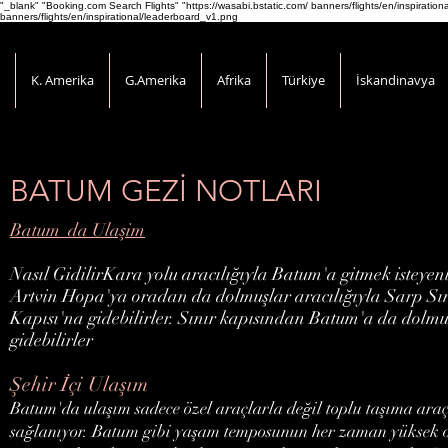
"_blank" "Booking.com Search Flights" "https://wasabi.bstatic.com/ banners/flights/en/inspirati
banners/flights/en/inspirational/leaderboard_v1.png
K. Amerika
G.Amerika
Afrika
Türkiye
İskandinavya
BATUM GEZİ
NOTLARI
Batum da Ulaşim
Nasıl GidilirKara yolu aracılığıyla Batum'a gitmek isteyen
Artvin Hopa'ya oradan da dolmuşlar aracılığıyla Sarp Sı
Kapısı'na gidebilirler. Sınır kapısından Batum'a da dolmu
gidebilirler
Şehir İçi Ulaşım
Batum'da ulaşım sadece özel araçlarla değil toplu taşıma araç
sağlanıyor. Batum gibi yaşam temposunun her zaman yüksek 