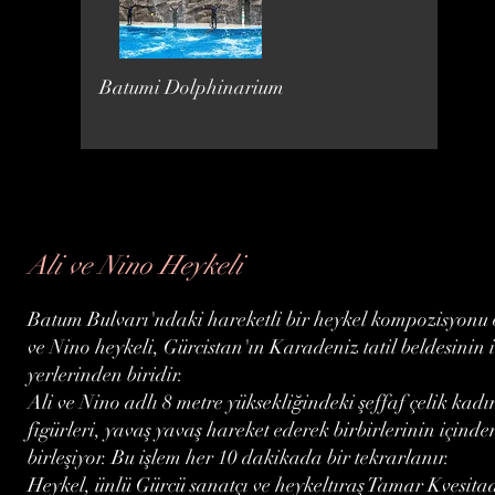
Batumi Dolphinarium
Ali ve Nino Heykeli
Batum Bulvarı'ndaki hareketli bir heykel kompozisyonu 
ve Nino heykeli, Gürcistan'ın Karadeniz tatil beldesinin il
yerlerinden biridir.
Ali ve Nino adlı 8 metre yüksekliğindeki şeffaf çelik kadı
figürleri, yavaş yavaş hareket ederek birbirlerinin içinde
birleşiyor. Bu işlem her 10 dakikada bir tekrarlanır.
Heykel, ünlü Gürcü sanatçı ve heykeltıraş Tamar Kvesita