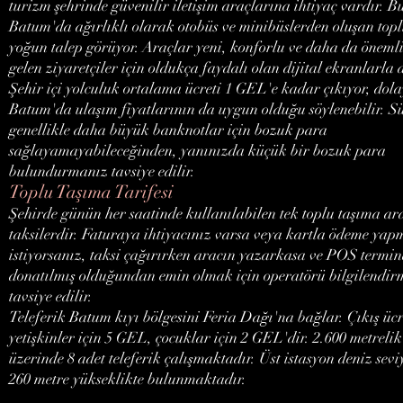
turizm şehrinde güvenilir iletişim araçlarına ihtiyaç vardır. B
Batum'da ağırlıklı olarak otobüs ve minibüslerden oluşan top
yoğun talep görüyor. Araçlar yeni, konforlu ve daha da önemli
gelen ziyaretçiler için oldukça faydalı olan dijital ekranlarla 
Şehir içi yolculuk ortalama ücreti 1 GEL'e kadar çıkıyor, dola
Batum'da ulaşım fiyatlarının da uygun olduğu söylenebilir. S
genellikle daha büyük banknotlar için bozuk para
sağlayamayabileceğinden, yanınızda küçük bir bozuk para
bulundurmanız tavsiye edilir.
Toplu Taşıma Tarifesi
Şehirde günün her saatinde kullanılabilen tek toplu taşıma ar
taksilerdir. Faturaya ihtiyacınız varsa veya kartla ödeme ya
istiyorsanız, taksi çağırırken aracın yazarkasa ve POS termina
donatılmış olduğundan emin olmak için operatörü bilgilendir
tavsiye edilir.
Teleferik Batum kıyı bölgesini Feria Dağı'na bağlar. Çıkış ücr
yetişkinler için 5 GEL, çocuklar için 2 GEL'dir. 2.600 metrelik
üzerinde 8 adet teleferik çalışmaktadır. Üst istasyon deniz sev
260 metre yükseklikte bulunmaktadır.