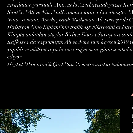
tarafından yaratıldı. Anıt, ünlü Azerbaycanlı yazar Ku
Said'in "Ali ve Nino" adlı romanından adını almıştır. "A
Nino" romanı, Azerbaycanlı Müslüman Ali Şirvaşir ile 
Hıristiyan Nino Kipiani'nin trajik aşk hikayesini anlatıy
Kitapta anlatılan olaylar Birinci Dünya Savaşı sırasınd
Kafkasya'da yaşanmıştır. Ali ve Nino'nun heykeli 2010 y
yapıldı ve milliyet veya inanca rağmen sevginin sembolün
ediyor.
Heykel "Panoramik Çark"tan 50 metre uzakta bulunuyor