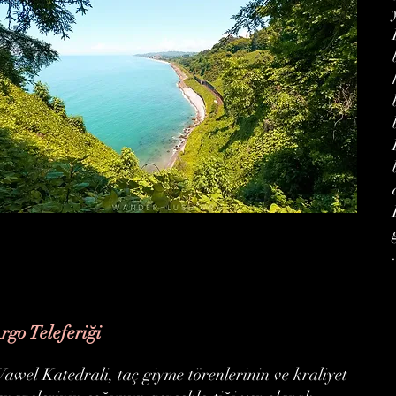
rgo Teleferiği
awel Katedrali, taç giyme törenlerinin ve kraliyet