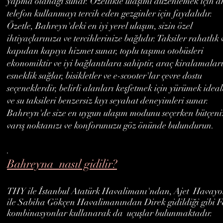
yapma olanağı sunar. Özellikle ulaşımı düzenlemek için ak
telefon kullanmayı tercih eden gezginler için faydalıdır.
Özetle, Bahreyn'deki en iyi yerel ulaşım, sizin özel
ihtiyaçlarınıza ve tercihlerinize bağlıdır. Taksiler rahatlık 
kapıdan kapıya hizmet sunar, toplu taşıma otobüsleri
ekonomiktir ve iyi bağlantılara sahiptir, araç kiralamalar
esneklik sağlar, bisikletler ve e-scooter'lar çevre dostu
seçeneklerdir, belirli alanları keşfetmek için yürümek ideal
ve su taksileri benzersiz kıyı seyahat deneyimleri sunar.
Bahreyn'de size en uygun ulaşım modunu seçerken bütçeni
varış noktanızı ve konforunuzu göz önünde bulundurun.
.
Bahreyna nasıl gidilir?
THY ile İstanbul Atatürk Havalimanı'ndan, Ajet Havayol
ile Sabiha Gökçen Havalimanından Direk gidildiği gibi F
kombinasyonlar kullanarak da uçuşlar bulunmaktadır.