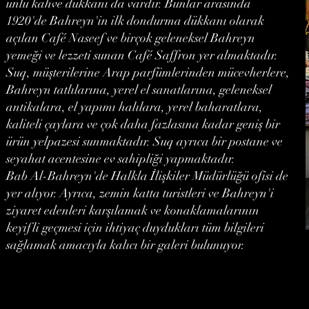
ünlü kahve dükkanı da vardır. Bunlar arasında
1920'de Bahreyn'in ilk dondurma dükkanı olarak
açılan Café Naseef ve birçok geleneksel Bahreyn
yemeği ve lezzeti sunan Café Saffron yer almaktadır.
Suq, müşterilerine Arap parfümlerinden mücevherlere,
Bahreyn tatlılarına, yerel el sanatlarına, geleneksel
antikalara, el yapımı halılara, yerel baharatlara,
kaliteli çaylara ve çok daha fazlasına kadar geniş bir
ürün yelpazesi sunmaktadır. Suq ayrıca bir postane ve
seyahat acentesine ev sahipliği yapmaktadır.
Bab Al-Bahreyn'de Halkla İlişkiler Müdürlüğü ofisi de
yer alıyor. Ayrıca, zemin katta turistleri ve Bahreyn'i
ziyaret edenleri karşılamak ve konaklamalarının
keyifli geçmesi için ihtiyaç duydukları tüm bilgileri
sağlamak amacıyla kalıcı bir galeri bulunuyor.