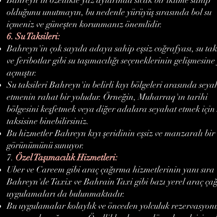
olduğunu unutmayın, bu nedenle yürüyüş sırasında bol su
içmeniz ve güneşten korunmanız önemlidir.
6. Su Taksileri:
Bahreyn'in çok sayıda adaya sahip eşsiz coğrafyası, su taks
ve feribotlar gibi su taşımacılığı seçeneklerinin gelişmesine
açmıştır.
Su taksileri Bahreyn'in belirli kıyı bölgeleri arasında seya
etmenin rahat bir yoludur. Örneğin, Muharraq'ın tarihi
bölgesini keşfetmek veya diğer adalara seyahat etmek için
taksisine binebilirsiniz.
Bu hizmetler Bahreyn kıyı şeridinin eşsiz ve manzaralı bir
görünümünü sunuyor.
7.
Özel Taşımacılık Hizmetleri:
Uber ve Careem gibi araç çağırma hizmetlerinin yanı sıra
Bahreyn'de Taxix ve Bahrain Taxi gibi bazı yerel araç ça
uygulamaları da bulunmaktadır.
Bu uygulamalar kolaylık ve önceden yolculuk rezervasyon