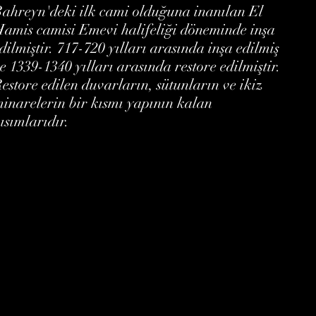
ahreyn'deki ilk cami olduğuna inanılan El
amis camisi Emevi halifeliği döneminde inşa
dilmiştir. 717-720 yılları arasında inşa edilmiş
e 1339-1340 yılları arasında restore edilmiştir.
estore edilen duvarların, sütunların ve ikiz
inarelerin bir kısmı yapının kalan
ısımlarıdır.