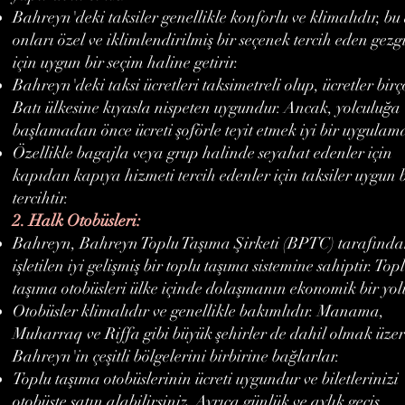
Bahreyn'deki taksiler genellikle konforlu ve klimalıdır, bu
onları özel ve iklimlendirilmiş bir seçenek tercih eden gezg
için uygun bir seçim haline getirir.
Bahreyn'deki taksi ücretleri taksimetreli olup, ücretler bir
Batı ülkesine kıyasla nispeten uygundur. Ancak, yolculuğa
başlamadan önce ücreti şoförle teyit etmek iyi bir uygulam
Özellikle bagajla veya grup halinde seyahat edenler için
kapıdan kapıya hizmeti tercih edenler için taksiler uygun 
tercihtir.
2. Halk Otobüsleri:
Bahreyn, Bahreyn Toplu Taşıma Şirketi (BPTC) tarafınd
işletilen iyi gelişmiş bir toplu taşıma sistemine sahiptir. Top
taşıma otobüsleri ülke içinde dolaşmanın ekonomik bir yol
Otobüsler klimalıdır ve genellikle bakımlıdır. Manama,
Muharraq ve Riffa gibi büyük şehirler de dahil olmak üze
Bahreyn'in çeşitli bölgelerini birbirine bağlarlar.
Toplu taşıma otobüslerinin ücreti uygundur ve biletlerinizi
otobüste satın alabilirsiniz. Ayrıca günlük ve aylık geçiş