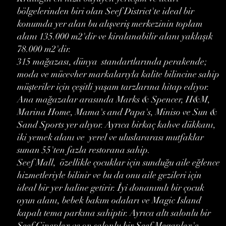
bölgelerinden biri olan Seef District'te ideal bir
konumda yer alan bu alışveriş merkezinin toplam
alanı 135.000 m2'dir ve kiralanabilir alanı yaklaşık
78.000 m2'dir.
315 mağazası, dünya standartlarında perakende;
moda ve mücevher markalarıyla kalite bilincine sahip
müşteriler için çeşitli yaşam tarzlarına hitap ediyor.
Ana mağazalar arasında Marks & Spencer, H&M,
Marina Home, Mama's and Papa's, Miniso ve Sun &
Sand Sports yer alıyor. Ayrıca birkaç kahve dükkanı,
iki yemek alanı ve yerel ve uluslararası mutfaklar
sunan 55'ten fazla restorana sahip.
Seef Mall, özellikle çocuklar için sunduğu aile eğlence
hizmetleriyle bilinir ve bu da onu aile gezileri için
ideal bir yer haline getirir. İyi donanımlı bir çocuk
oyun alanı, bebek bakım odaları ve Magic Island
kapalı tema parkına sahiptir. Ayrıca altı salonlu bir
Seef Cineplex ve on salonlu bir Seef Megaplex'e