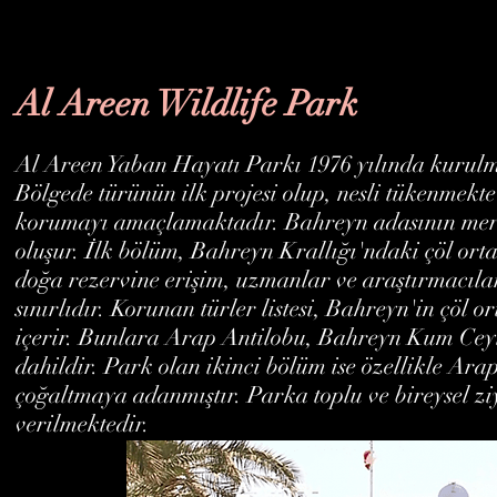
Al Areen Wildlife Park
Al Areen Yaban Hayatı Parkı 1976 yılında kurulm
Bölgede türünün ilk projesi olup, nesli tükenmekte
korumayı amaçlamaktadır. Bahreyn adasının merke
oluşur. İlk bölüm, Bahreyn Krallığı'ndaki çöl or
doğa rezervine erişim, uzmanlar ve araştırmacılar
sınırlıdır. Korunan türler listesi, Bahreyn'in çöl o
içerir. Bunlara Arap Antilobu, Bahreyn Kum Ceyla
dahildir. Park olan ikinci bölüm ise özellikle Ar
çoğaltmaya adanmıştır. Parka toplu ve bireysel ziy
verilmektedir.