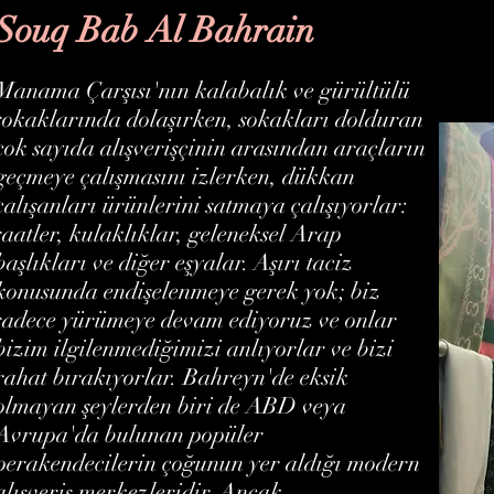
Souq Bab Al Bahrain
Manama Çarşısı'nın kalabalık ve gürültülü
sokaklarında dolaşırken, sokakları dolduran
çok sayıda alışverişçinin arasından araçların
geçmeye çalışmasını izlerken, dükkan
çalışanları ürünlerini satmaya çalışıyorlar:
saatler, kulaklıklar, geleneksel Arap
başlıkları ve diğer eşyalar. Aşırı taciz
konusunda endişelenmeye gerek yok; biz
sadece yürümeye devam ediyoruz ve onlar
bizim ilgilenmediğimizi anlıyorlar ve bizi
rahat bırakıyorlar. Bahreyn'de eksik
olmayan şeylerden biri de ABD veya
Avrupa'da bulunan popüler
perakendecilerin çoğunun yer aldığı modern
alışveriş merkezleridir. Ancak