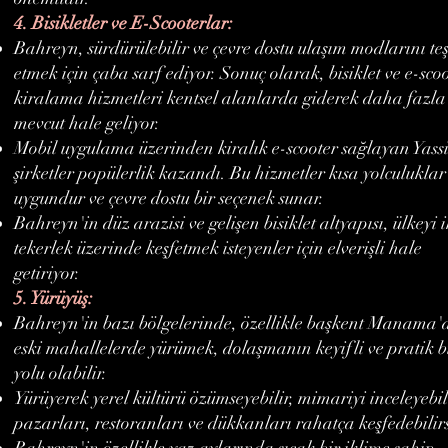
4. Bisikletler ve E-Scooterlar:
Bahreyn, sürdürülebilir ve çevre dostu ulaşım modlarını te
etmek için çaba sarf ediyor. Sonuç olarak, bisiklet ve e-sco
kiralama hizmetleri kentsel alanlarda giderek daha fazla
mevcut hale geliyor.
Mobil uygulama üzerinden kiralık e-scooter sağlayan Yassi
şirketler popülerlik kazandı. Bu hizmetler kısa yolculuklar
uygundur ve çevre dostu bir seçenek sunar.
Bahreyn'in düz arazisi ve gelişen bisiklet altyapısı, ülkeyi i
tekerlek üzerinde keşfetmek isteyenler için elverişli hale
getiriyor.
5. Yürüyüş:
Bahreyn'in bazı bölgelerinde, özellikle başkent Manama'
eski mahallelerde yürümek, dolaşmanın keyifli ve pratik b
yolu olabilir.
Yürüyerek yerel kültürü özümseyebilir, mimariyi inceleyebil
pazarları, restoranları ve dükkanları rahatça keşfedebilirs
Bahreyn'in özellikle yaz aylarında sıcak bir iklime sahip