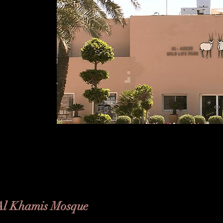
Al Khamis Mosque