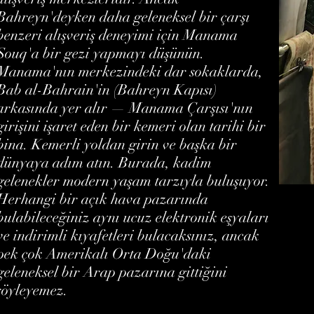
Bahreyn'deyken daha geleneksel bir çarşı
benzeri alışveriş deneyimi için Manama
Souq'a bir gezi yapmayı düşünün.
Manama'nın merkezindeki dar sokaklarda,
Bab al-Bahrain'in (Bahreyn Kapısı)
arkasında yer alır — Manama Çarşısı'nın
girişini işaret eden bir kemeri olan tarihi bir
bina. Kemerli yoldan girin ve başka bir
dünyaya adım atın. Burada, kadim
gelenekler modern yaşam tarzıyla buluşuyor.
Herhangi bir açık hava pazarında
bulabileceğiniz aynı ucuz elektronik eşyaları
ve indirimli kıyafetleri bulacaksınız, ancak
pek çok Amerikalı Orta Doğu'daki
geleneksel bir Arap pazarına gittiğini
söyleyemez.