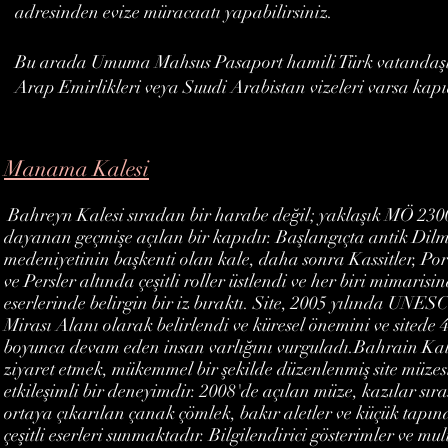
adresinden evize müracaatı yapabilirsiniz.
Bu arada Umuma Mahsus Pasaport hamili Türk vatandaşlar
Arap Emirlikleri veya Suudi Arabistan vizeleri varsa kap
Manama Kalesi
Bahreyn Kalesi sıradan bir harabe değil; yaklaşık MÖ 230
dayanan geçmişe açılan bir kapıdır. Başlangıçta antik Dil
medeniyetinin başkenti olan kale, daha sonra Kassitler, Port
ve Persler altında çeşitli roller üstlendi ve her biri mimarisi
eserlerinde belirgin bir iz bıraktı. Site, 2005 yılında UN
Mirası Alanı olarak belirlendi ve küresel önemini ve sitede 4
boyunca devam eden insan varlığını vurguladı.Bahrain Kal
ziyaret etmek, mükemmel bir şekilde düzenlenmiş site müzes
etkileşimli bir deneyimdir. 2008'de açılan müze, kazılar sır
ortaya çıkarılan çanak çömlek, bakır aletler ve küçük tapın
çeşitli eserleri sunmaktadır. Bilgilendirici gösterimler ve m