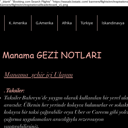
"_blank" "Booking.com Search Flights" "https://wasabi.bstatic.com/ banners/flights/en/inspirati
banners/flights/en/inspirational/leaderboard_v1.png
K. Amerika
G.Amerika
Afrika
Türkiye
İskandinavya
Manama GEZİ NOTLARI
Manama şehir içi Ulaşım
. Taksiler:
Taksiler Bahreyn'de yaygın olarak kullanılan bir yerel ul
aracıdır. Ülkenin her yerinde kolayca bulunurlar ve sokak
kolayca bir taksi çağırabilir veya Uber ve Careem gibi yol
çağırma uygulamaları aracılığıyla rezervasyon
yaptırabilirsiniz.